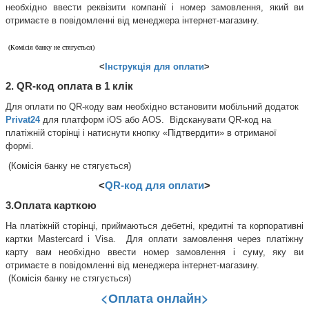
необхідно ввести реквізити компанії і номер замовлення, який ви 
отримаєте в повідомленні від менеджера інтернет-магазину.
(Комісія банку не стягується)
<
Інструкція для оплати
>
2. QR-код оплата в 1 клік
Для оплати по QR-коду вам необхідно встановити мобільний додаток 
Privat24
 для платформ iOS або AOS.  Відсканувати QR-код на 
платіжній сторінці і натиснути кнопку «Підтвердити» в отриманої 
формі.
 (Комісія банку не стягується)
<
QR-код для оплати
>
3.Оплата карткою
На платіжній сторінці, приймаються дебетні, кредитні та корпоративні 
картки Mastercard і Visa.  Для оплати замовлення через платіжну 
карту вам необхідно ввести номер замовлення і суму, яку ви 
отримаєте в повідомленні від менеджера інтернет-магазину.
 (Комісія банку не стягується)
<Оплата онлайн>