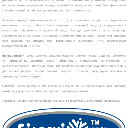
дексон). Ті, що розсмоктуються (полірований і хромований кетгут, максон, полісорб) або
не розсмоктуються (кручений поліамід, плетений поліамід, шовк, сталь). Монофіламентні
і поліфіламентні - нитки підвищеної міцності, не розсмоктуються.
Можливі варіації комплектування ниток. Для посилення міцності і підвищення
еластичності нитку роблять багатошаровою - плетений корд ( «серцевини») і
поверхневе обплетення (спеціальний склад підвищує проникність через тканини).
Практично всі сучасні шовні матеріали є комплексними нитками, плетеними нитками,
хоча бувають такі випадки, коли використання комплексної нитки виключається
використанням моно-нитки.
Інструментарій
- дуже важлива складова будь-якої аптечки першої медичної допомоги
та операційної. Десятки, сотні найменувань інструментів виготовлених з
високотехнологічної медичної сталі, яка виключає виникнення будь-яких алергічних і
дратівливих реакцій, володіє високою міцністю і точністю зрізу (дуже важливо в
кардіохірургії і нейрохірургії).
Пластир
- лікарська форма для зовнішнього вживання. До складу входять віск, парафін,
каніфоль, каучук, при необхідності додають лікарські речовини.
Призначення: для захисту шкіри від зовнішніх роздратувань, для утримання пов'язок.