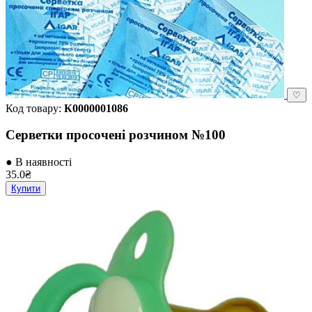
♡
Код товару:
К0000001086
Серветки просочені розчином №100
● В наявності
35.0₴
Купити