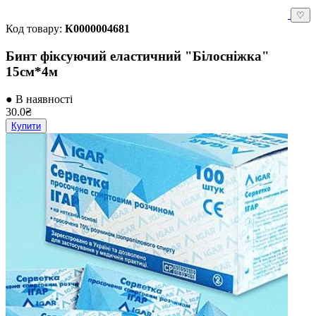
♡
Код товару:
К0000004681
Бинт фіксуючий еластичний "Білосніжка"
15см*4м
● В наявності
30.0₴
Купити