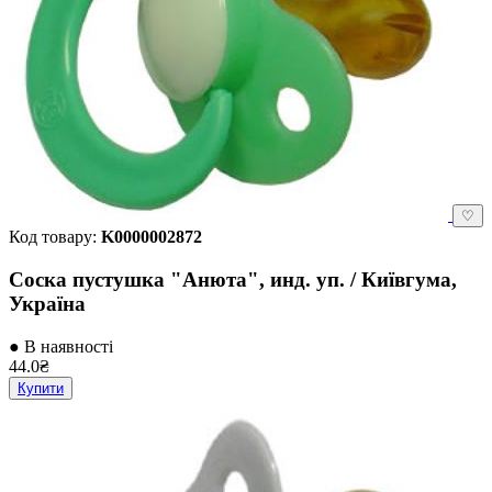
♡
Код товару:
K0000002872
Соска пустушка "Анюта", инд. уп. / Київгума,
Україна
● В наявності
44.0₴
Купити