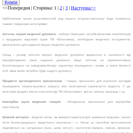
Купити
<<Попередня
| Сторінка:
1
|
2
|
3
|
Наступна>>
Найближчим часом асортиментний ряд нашого інтернет-магазину буде поповнено
такими товарними категоріями:
Аптечка першої медичної допомоги
- набори лікарських засобів (можлива комплектація
з продукцією марлевої групи ТМ «Білосніжка), необхідних медичних інструментів,
призначених для надання першої медичної допомоги.
Склад і розмір аптечок першої медичної допомоги варіюється в залежності від
передбачуваних умов надання допомоги (якщо аптечка не укомплектована
безпосередньо на заводі-виробнику), характеру пошкоджень і травм, а також кількості
осіб, яким може потрібно буде надати допомогу.
Предмети ортопедичного призначення
- товари, призначені для усунення наслідків
пошкоджень опорно-рухового апарату або полегшення самопочуття пацієнта. У цю
категорію входять бинти еластичні від ТМ «Білосніжка», крісла, милиці, матраци і т.д.
Інжекційна група медичних товарів
- обладнання, призначене для переробки
пластикатів.
Шовний матеріал
- медичні нитки, які використовуються для зшивання людських тканин
після безпосереднього хірургічного втручання і т.і. Нитки за способом виготовлення
поділяються на: натуральні (льон, шовк, кетгут) і синтетичні (капрон, лавсан, флексор,