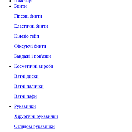
Пластирі
Бинти
Гіпсові бинти
Еластичні бинти
Кінезіо тейп
Фіксуючі бинти
Бандажі і пов'язки
Косметичні вироби
Ватні диски
Ватні палички
Ватні пафи
Рукавички
Хірургічні рукавички
Оглядові рукавички