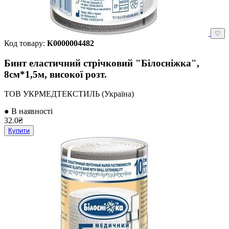
♡
Код товару:
К0000004482
Бинт еластичний стрічковий "Білосніжка",
8см*1,5м, високої розт.
ТОВ УКРМЕДТЕКСТИЛЬ (Україна)
● В наявності
32.0₴
Купити