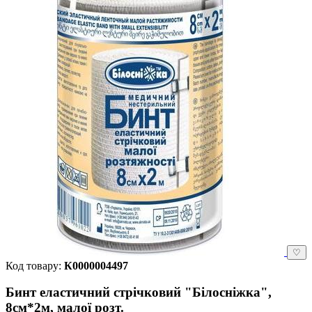
♡
Код товару:
К0000004497
Бинт еластичний стрічковий "Білосніжка",
8см*2м, малої розт.