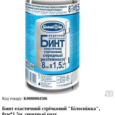
♡
Код товару:
К0000004506
Бинт еластичний стрічковий "Білосніжка",
8см*1,5м, середньої розт.