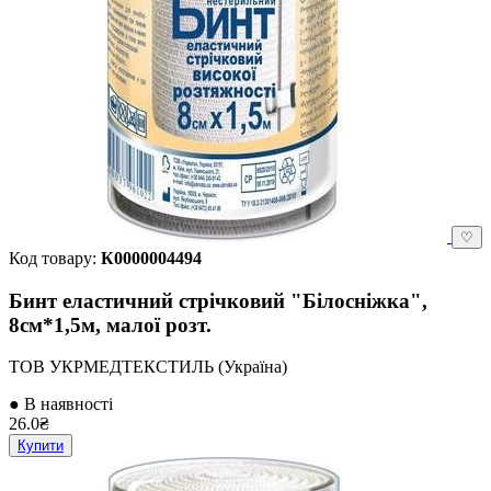
♡
Код товару:
К0000004494
Бинт еластичний стрічковий "Білосніжка",
8см*1,5м, малої розт.
ТОВ УКРМЕДТЕКСТИЛЬ (Україна)
● В наявності
26.0₴
Купити