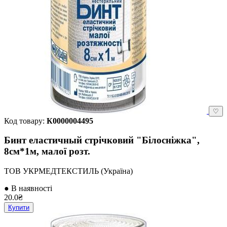
♡
Код товару:
К0000004495
Бинт еластичный стрічковий "Білосніжка",
8см*1м, малої розт.
ТОВ УКРМЕДТЕКСТИЛЬ (Україна)
● В наявності
20.0₴
Купити