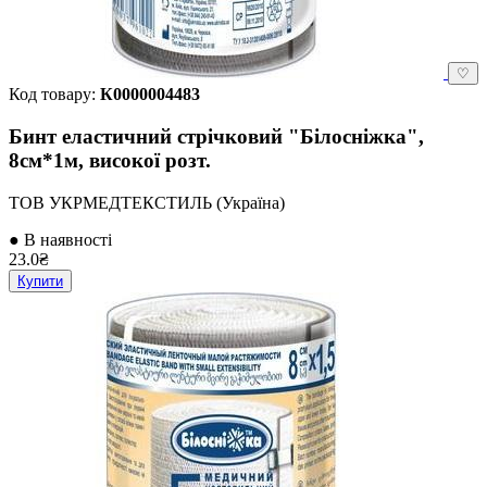
♡
Код товару:
К0000004483
Бинт еластичний стрічковий "Білосніжка",
8см*1м, високої розт.
ТОВ УКРМЕДТЕКСТИЛЬ (Україна)
● В наявності
23.0₴
Купити