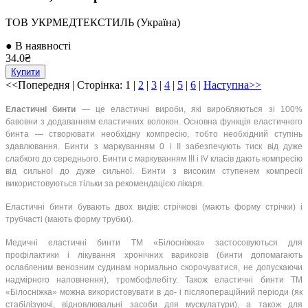
ТОВ УКРМЕДТЕКСТИЛЬ (Україна)
● В наявності
34.0₴
Купити
<<Попередня
| Сторінка:
1
|
2
|
3
|
4
|
5
|
6
|
Наступна>>
Еластичні бинти
— це еластичні вироби, які виробляються зі 100%
бавовни з додаванням еластичних волокон. Основна функція еластичного
бинта — створювати необхідну компресію, тобто необхідний ступінь
здавлювання. Бинти з маркуванням 0 і II забезпечують тиск від дуже
слабкого до середнього. Бинти c маркуванням III і IV класів дають компресію
від сильної до дуже сильної. Бинти з високим ступенем компресії
використовуються тільки за рекомендацією лікаря.
Еластичні бинти бувають двох видів: стрічкові (мають форму стрічки) і
трубчасті (мають форму трубки).
Медичні еластичні бинти ТМ «Білосніжка» застосовуються для
профілактики і лікування хронічних варикозів (бинти допомагають
ослабленим венозним судинам нормально скорочуватися, не допускаючи
надмірного наповнення), тромбофлебіту. Також еластичні бинти ТМ
«Білосніжка» можна використовувати в до- і післяопераційний періоди (як
стабілізуючі, відновлювальні засоби для мускулатури), а також для