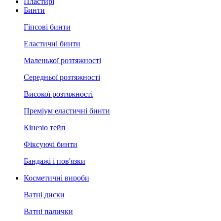
Пластирі
Бинти
Гіпсові бинти
Еластичні бинти
Маленької розтяжності
Середньої розтяжності
Високої розтяжності
Преміум еластичні бинти
Кінезіо тейп
Фіксуючі бинти
Бандажі і пов'язки
Косметичні вироби
Ватні диски
Ватні палички