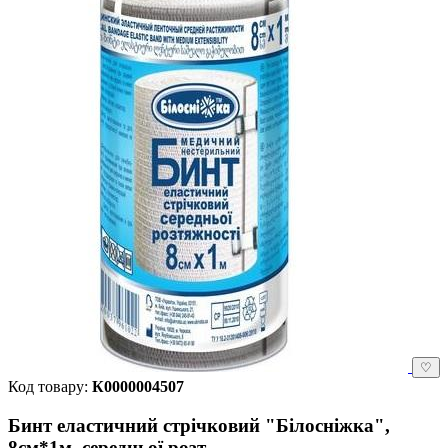
♡
Код товару:
К0000004507
Бинт еластичний стрічковий "Білосніжка",
8см*1м, середньої розт.