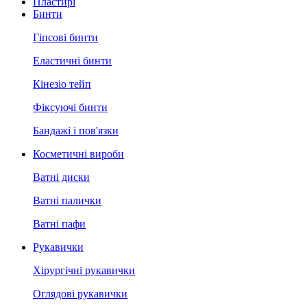
Пластирі
Бинти
Гіпсові бинти
Еластичні бинти
Кінезіо тейп
Фіксуючі бинти
Бандажі і пов'язки
Косметичні вироби
Ватні диски
Ватні палички
Ватні пафи
Рукавички
Хірургічні рукавички
Оглядові рукавички