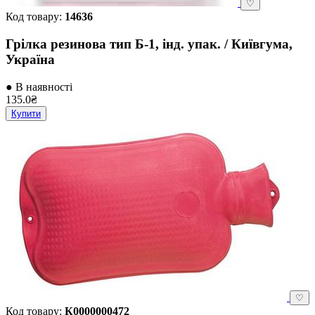
♡
Код товару:
14636
Грілка резинова тип Б-1, інд. упак. / Київгума,
Україна
● В наявності
135.0₴
Купити
♡
Код товару:
К0000000472