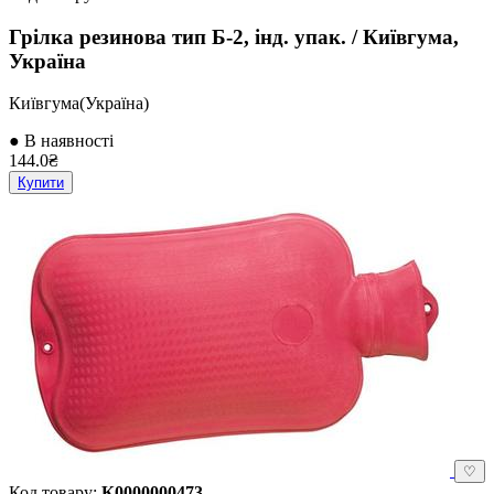
Грілка резинова тип Б-2, інд. упак. / Київгума,
Україна
Київгума(Україна)
● В наявності
144.0₴
Купити
♡
Код товару:
К0000000473