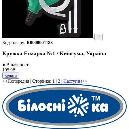
♡
Код товару:
К0000001183
Кружка Есмарха №1 / Київгума, Україна
● В наявності
195.0₴
Купити
<<Попередня
| Сторінка:
1
|
2
|
Наступна>>