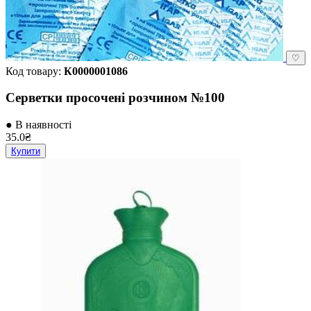
♡
Код товару:
К0000001086
Серветки просочені розчином №100
● В наявності
35.0₴
Купити