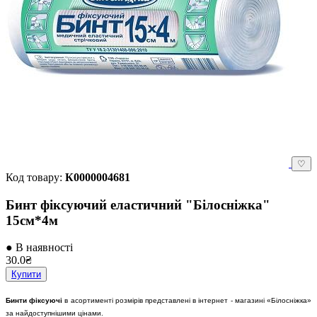
♡
Код товару:
К0000004681
Бинт фіксуючий еластичний "Білосніжка"
15см*4м
● В наявності
30.0₴
Купити
Бинти фіксуючі
в асортименті розмірів представлені в інтернет - магазині «Білосніжка»
за найдоступнішими цінами.