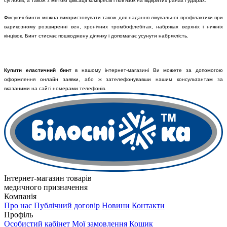
суглобів, а також з метою фіксації компресів і пов'язок на відкритих ранах і ударах.
Фіксуючі бинти можна використовувати також для надання лікувальної профілактики при
варикозному розширенні вен, хронічних тромбофлебітах, набряках верхніх і нижніх
кінцівок. Бинт стискає пошкоджену ділянку і допомагає усунути набряклість.
Купити еластичний бинт
в нашому інтернет-магазині Ви можете за допомогою
оформлення онлайн заявки, або ж зателефонувавши нашим консультантам за
вказаними на сайті номерами телефонів.
Інтернет-магазин товарів
медичного призначення
Компанія
Про нас
Публічний договір
Новини
Контакти
Профіль
Особистий кабінет
Мої замовлення
Кошик