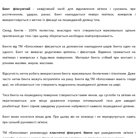
Бинт фіксуючий
- невід'ємний засіб для відновлення зв'язок і сухожиль при
розтягненнях, ударах, ранах. Бинт накладається поверх пов'язок, компресів і
використовується з метою їх фіксації на пошкодженій ділянці тіла.
Склад бинтів - 100% поліестер, внаслідок чого створюється максимально щільне
прилягання до тіла і при цьому зберігається необхідна повітропроникність.
Бинти від ТМ «Білосніжка» фіксуються за допомогою накладання шарів бинта один на
одного. Бинт не вимагає додаткових кріплень і фіксаторів. Відмінно тримається на
пов'язках і компресах з будь-якою поверхнею. Матеріал бинта стійкий при контакті з
різними мазями, жиром, маслами.
Відсутність ниток робить використання бинта максимально безпечним і гігієнічним. Дуже
часто нитки бинта можуть потрапляти на рану. Бинти від ТМ «Білосніжка» мають гладкі
краї, не обсипаються і не створюють подразнень пошкодженої ділянки на шкірі.
Тиск бинта на пошкоджену поверхню створюється таким чином, що суглоби та зв'язки не
перетискаються, але місце ураження отримує оптимальний тиск для швидкої
реабілітації. Бинт сприяє швидкому усуненню набряклості навколо пошкодженої ділянки.
Бинт може носитися кілька днів. При цьому він не зісковзує і не перекручується, навіть
при сильній рухливості зв'язок.
ТМ «Білосніжка» рекомендує
еластичні фіксуючі бинти
при ушкодженнях зв'язок і