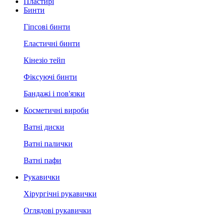
Пластирі
Бинти
Гіпсові бинти
Еластичні бинти
Кінезіо тейп
Фіксуючі бинти
Бандажі і пов'язки
Косметичні вироби
Ватні диски
Ватні палички
Ватні пафи
Рукавички
Хірургічні рукавички
Оглядові рукавички