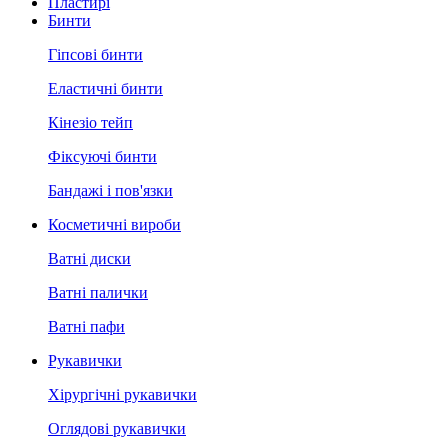
Пластирі
Бинти
Гіпсові бинти
Еластичні бинти
Кінезіо тейп
Фіксуючі бинти
Бандажі і пов'язки
Косметичні вироби
Ватні диски
Ватні палички
Ватні пафи
Рукавички
Хірургічні рукавички
Оглядові рукавички