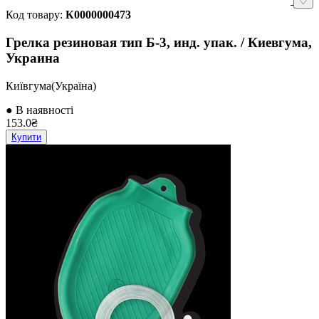
♡
Код товару:
К0000000473
Грелка резиновая тип Б-3, инд. упак. / Киевгума,
Украина
Київгума(Україна)
● В наявності
153.0₴
Купити