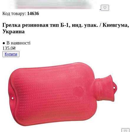
♡
Код товару:
14636
Грелка резиновая тип Б-1, инд. упак. / Киевгума,
Украина
● В наявності
135.0₴
Купити
♡