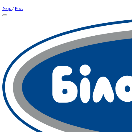
Укр.
/
Рос.