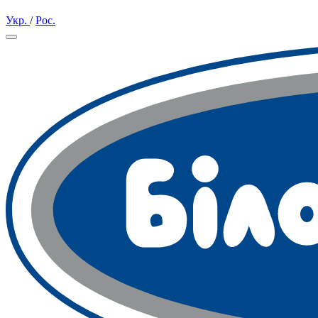
Укр.
/
Рос.