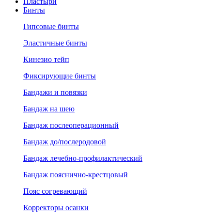
Пластыри
Бинты
Гипсовые бинты
Эластичные бинты
Кинезио тейп
Фиксирующие бинты
Бандажи и повязки
Бандаж на шею
Бандаж послеоперационный
Бандаж до/послеродовой
Бандаж лечебно-профилактический
Бандаж пояснично-крестцовый
Пояс согревающий
Корректоры осанки