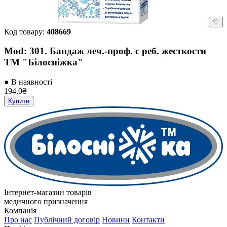
♡
Код товару:
408669
Mod: 301. Бандаж леч.-проф. с реб. жесткости
ТМ "Білосніжка"
● В наявності
194.0₴
Купити
Інтернет-магазин товарів
медичного призначення
Компанія
Про нас
Публічний договір
Новини
Контакти