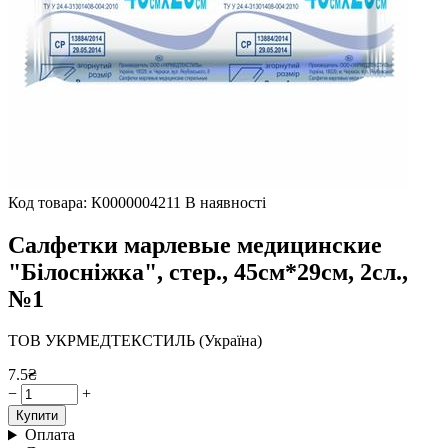
Код товара: К0000004211
В наявності
Салфетки марлевые медицинские
"Білосніжка", стер., 45см*29см, 2сл.,
№1
ТОВ УКРМЕДТЕКСТИЛЬ (Україна)
7.5₴
−
+
Купити
Оплата