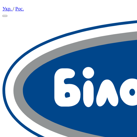
Укр.
/
Рос.