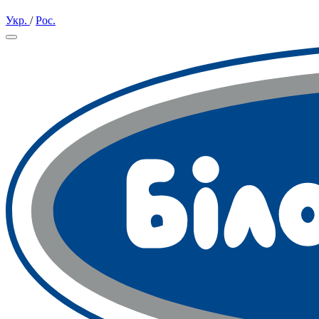
Укр.
/
Рос.