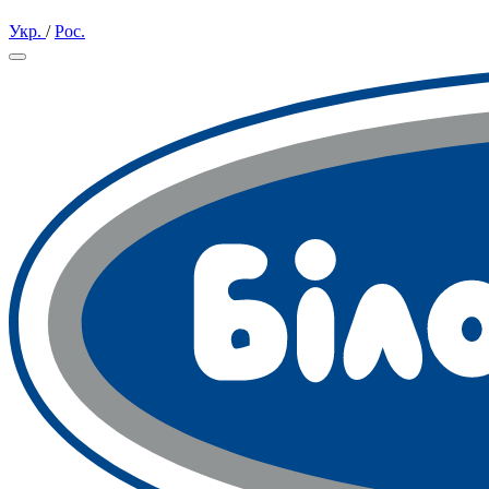
Укр.
/
Рос.