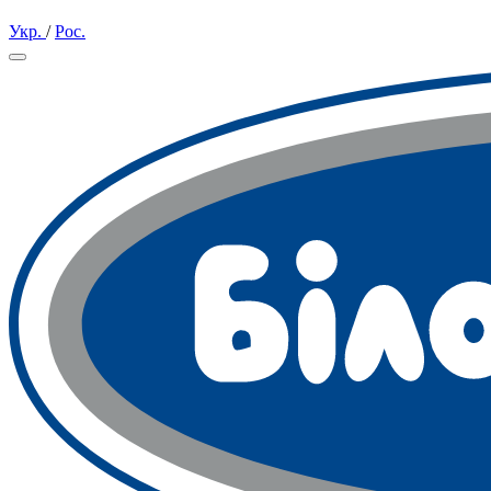
Укр.
/
Рос.